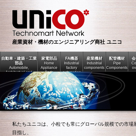
産業資材・機材のエンジニアリング商社 ユニコ
自動車・建築・工業
家電部品
FA機器
産業機材
配管機材
会
部品
Home
Industrial
Industrial
Pipe
C
Automobile,
Appliance
factory
components
Components
ov
Architectual and
Parts
automation
Industrial Parts
私たちユニコは、小粒でも常にグローバル規模での市場
目指し、